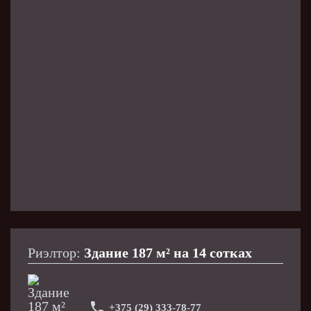
всего). Рядом река Березина — отличная рыбалка и
природа.
Звоните, ответим на все вопросы.
Риэлтор:
Здание 187 м² на 14 сотках
+375 (29) 333-78-77