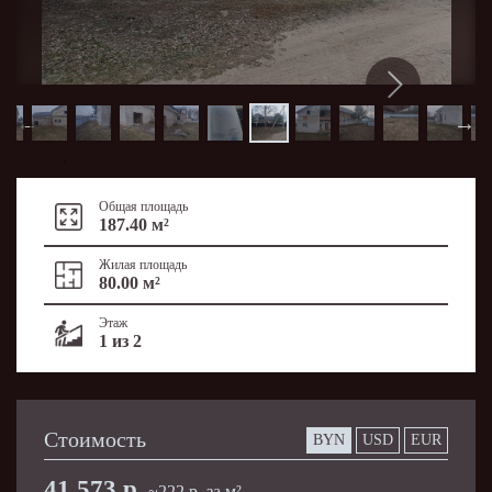
Общая площадь
187.40 м²
Жилая площадь
80.00 м²
Этаж
1 из 2
Стоимость
BYN
USD
EUR
41 573 р.
~222 р. за м²