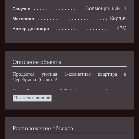
Совмещенный - 1
Санузел
Кирпич
Материал
47/3
Номер договора
Описание объекта
Продается уютная 1-комнатная квартира в
Серебрянке (Салют)!
Свежий ремонт дома (2024 г.) — идеальный вариант
для комфортной жизни.
Показать описание
О квартире:
Общая площадь: 36,36 кв. м.
Расположение объекта
Комнаты: Жилая комната 18,53 кв.м.